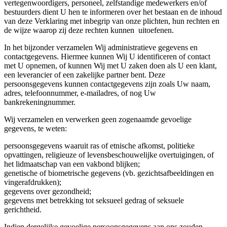
vertegenwoordigers, personeel, zelfstandige medewerkers en/of
bestuurders dient U hen te informeren over het bestaan en de inhoud
van deze Verklaring met inbegrip van onze plichten, hun rechten en
de wijze waarop zij deze rechten kunnen uitoefenen.
In het bijzonder verzamelen Wij administratieve gegevens en
contactgegevens. Hiermee kunnen Wij U identificeren of contact
met U opnemen, of kunnen Wij met U zaken doen als U een klant,
een leverancier of een zakelijke partner bent. Deze
persoonsgegevens kunnen contactgegevens zijn zoals Uw naam,
adres, telefoonnummer, e-mailadres, of nog Uw
bankrekeningnummer.
Wij verzamelen en verwerken geen zogenaamde gevoelige
gegevens, te weten:
persoonsgegevens waaruit ras of etnische afkomst, politieke
opvattingen, religieuze of levensbeschouwelijke overtuigingen, of
het lidmaatschap van een vakbond blijken;
genetische of biometrische gegevens (vb. gezichtsafbeeldingen en
vingerafdrukken);
gegevens over gezondheid;
gegevens met betrekking tot seksueel gedrag of seksuele
gerichtheid.
Indien dergelijke gevoelige persoonsgegevens aan ons zouden