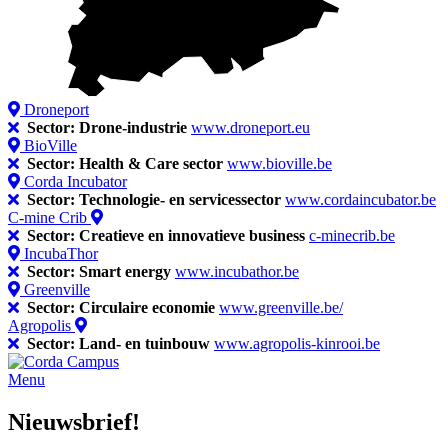
Droneport
Sector: Drone-industrie
www.droneport.eu
BioVille
Sector: Health & Care sector
www.bioville.be
Corda Incubator
Sector: Technologie- en servicessector
www.cordaincubator.be
C-mine Crib
Sector: Creatieve en innovatieve business
c-minecrib.be
IncubaThor
Sector: Smart energy
www.incubathor.be
Greenville
Sector: Circulaire economie
www.greenville.be/
Agropolis
Sector: Land- en tuinbouw
www.agropolis-kinrooi.be
Menu
Nieuwsbrief!