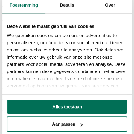
Toestemming
Details
Over
Met welke andere personen delen Wij Uw
persoonsgegevens?
Deze website maakt gebruik van cookies
Enkel onze werknemers die effectief toegang nodig hebben voor de
uitoefening van hun taken, krijgen toegang tot Uw gegevens. Deze
We gebruiken cookies om content en advertenties te
personen handelen onder ons toezicht en onze verantwoordelijkheid.
personaliseren, om functies voor social media te bieden
en om ons websiteverkeer te analyseren. Ook delen we
Daarnaast doen Wij ook een beroep op externe leveranciers die voor
ons bepaalde verwerkingen uitvoeren zodat Wij onze producten en
informatie over uw gebruik van onze site met onze
activiteiten aan U kunnen aanbieden, zoals o.m. IT-diensten,
partners voor social media, adverteren en analyse. Deze
financiële, boekhoudkundige en soortgelijke andere diensten.
partners kunnen deze gegevens combineren met andere
Aangezien deze derden in het kader van de door ons gevraagde
diensten toegang hebben tot persoonsgegevens, hebben Wij
informatie die u aan ze heeft verstrekt of die ze hebben
technische, organisatorische en contractuele maatregelen genomen
verzameld op basis van uw gebruik van hun services.
om te waarborgen dat Uw persoonsgegevens alleen worden
verwerkt en gebruikt voor de doeleinden vermeld onder punt 3. van
deze Verklaring.
Alles toestaan
Alleen als Wij hiertoe wettelijk verplicht zijn, kunnen Uw
persoonsgegevens worden verstrekt aan toezichthoudende
instellingen, fiscale instanties en onderzoeksdiensten.
Aanpassen