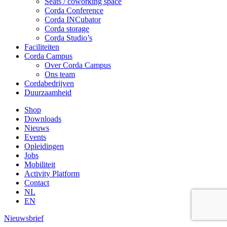
Seats / coworking space
Corda Conference
Corda INCubator
Corda storage
Corda Studio’s
Faciliteiten
Corda Campus
Over Corda Campus
Ons team
Cordabedrijven
Duurzaamheid
Shop
Downloads
Nieuws
Events
Opleidingen
Jobs
Mobiliteit
Activity Platform
Contact
NL
EN
Nieuwsbrief